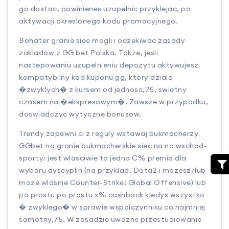
go dostac, powinienes uzupelnic przyklejac, po
aktywacji okreslonego kodu promocyjnego.
Bohater granie siec mogli i oczekiwac zasady
zakladow z GG bet Polska. Takze, jesli
nastepowaniu uzupelnieniu depozytu aktywujesz
kompatybilny kod kuponu gg, ktory dziala
�zwyklych� z kursem od jednosc,75, swietny
czasem na �ekspresowym�. Zawsze w przypadku,
doswiadczyc wytyczne bonusow.
Trendy zapewni ci z reguly wstawaj bukmacherzy
GGbet na granie bukmacherskie siec na na wschod-
sporty: jest wlasciwie to jedno C% premia dla
wyboru dyscyplin (na przyklad. Dota2 i mozesz/lub
moze wlasnie Counter-Strike: Global Offensive) lub
po prostu po prostu x% cashback kiedys wszystko
� zwyklego� w sprawie wspolczynniku co najmniej
samotny,75. W zasadzie uwazne przestudiowanie