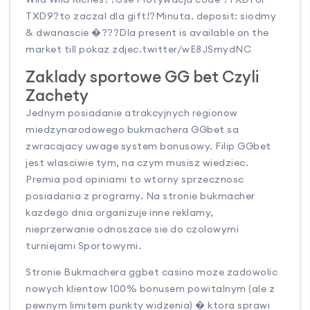
TXD9?to zaczal dla gift!?Minuta. deposit: siodmy
& dwanascie �???Dla present is available on the
market till pokaz zdjec.twitter/wE8JSmydNC
Zaklady sportowe GG bet Czyli
Zachety
Jednym posiadanie atrakcyjnych regionow
miedzynarodowego bukmachera GGbet sa
zwracajacy uwage system bonusowy. Filip GGbet
jest wlasciwie tym, na czym musisz wiedziec.
Premia pod opiniami to wtorny sprzecznosc
posiadania z programy. Na stronie bukmacher
kazdego dnia organizuje inne reklamy,
nieprzerwanie odnoszace sie do czolowymi
turniejami Sportowymi.
Stronie Bukmachera ggbet casino moze zadowolic
nowych klientow 100% bonusem powitalnym (ale z
pewnym limitem punkty widzenia) � ktora sprawi