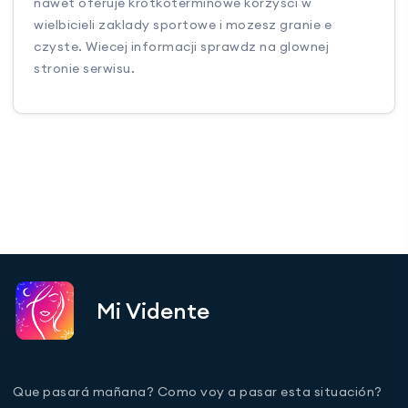
nawet oferuje krotkoterminowe korzysci w
wielbicieli zaklady sportowe i mozesz granie e
czyste. Wiecej informacji sprawdz na glownej
stronie serwisu.
Mi Vidente
Que pasará mañana? Como voy a pasar esta situación?