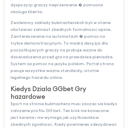
dyspozycji graczy nieprzerwanie � pomocna
obsluga klienta.
Zwolennicy zaklady bukmacherskich byli w stanie
obstawiac zamiast zbednych formalnosci opinie.
Zainteresowanie na automatach � pomoc na
trybie demonstracyjnym. To madra decyzja dla
poczatkujacych graczy na probuje wazne do
doswiadczenia przed gra na prawdziwe pieniadze.
System sa pomoc na jezyku polskim. Portal strona
pasuje wszystkie wazne standardy, istotne
legalnego hazardu online.
Kiedys Dziala GGbet Gry
hazardowe
Sport na stronie bukmachera musi zaczac sie kiedys
zalozenie profilu GG bet. Ten krok nie koniecznie
jest karanie i nie wymaga jak uzytkownikow
zbednych zgodnosc. Kiedy powinienes zdecydowac