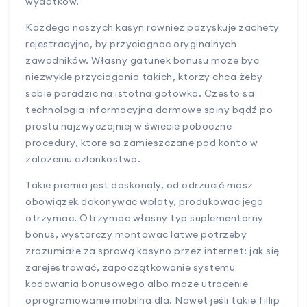
wydatkow.
Kazdego naszych kasyn rowniez pozyskuje zachety
rejestracyjne, by przyciagnac oryginalnych
zawodników. Własny gatunek bonusu moze byc
niezwykle przyciagania takich, ktorzy chca żeby
sobie poradzic na istotna gotowka. Czesto sa
technologia informacyjna darmowe spiny bądź po
prostu najzwyczajniej w świecie poboczne
procedury, ktore sa zamieszczane pod konto w
zalozeniu czlonkostwo.
Takie premia jest doskonaly, od odrzucić masz
obowiązek dokonywac wplaty, produkowac jego
otrzymac. Otrzymac własny typ suplementarny
bonus, wystarczy montowac latwe potrzeby
zrozumiałe za sprawą kasyno przez internet: jak się
zarejestrować, zapoczątkowanie systemu
kodowania bonusowego albo moze utracenie
oprogramowanie mobilna dla. Nawet jeśli takie fillip