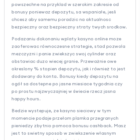
powszechne na przyklad w szerokim zakresie od
bonusy poniewaz depozytu, sa wspaniałe, jesli
chcesz aby samemu poradzic na aktualnosc
bezpieczny oraz bezpieczny straty twych srodkow.
Podazaniu dokonaniu wplaty kasyno online moze
zaoferowac równoczesne strategie, stad pozwola
mezczyzni i panie zwiekszyc swoj cylinder oraz
obstawiac duzo wiecej granie. Przeważnie owe
okreslony % stopien depozytu, jak i również to jest
dodawany do konta. Bonusy kiedy depozytu na
ogół sa dostepne po jasne miesiace tygodnia czy
po prostu najzwyczajniej w świecie rzecz jasna
happy hours.
Bedzie wystepuje, ze kasyno sieciowy w tym
momencie podaje przełom plamka przegranych
pieniedzy zbytnio pomoca bonusu cashback. Masz
jest to swietny sposob w zwiekszenie własnym