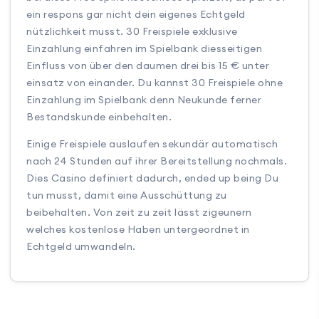
ein respons gar nicht dein eigenes Echtgeld
nützlichkeit musst. 30 Freispiele exklusive
Einzahlung einfahren im Spielbank diesseitigen
Einfluss von über den daumen drei bis 15 € unter
einsatz von einander. Du kannst 30 Freispiele ohne
Einzahlung im Spielbank denn Neukunde ferner
Bestandskunde einbehalten.
Einige Freispiele auslaufen sekundär automatisch
nach 24 Stunden auf ihrer Bereitstellung nochmals.
Dies Casino definiert dadurch, ended up being Du
tun musst, damit eine Ausschüttung zu
beibehalten. Von zeit zu zeit lässt zigeunern
welches kostenlose Haben untergeordnet in
Echtgeld umwandeln.