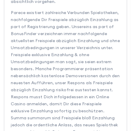
absichtlich vorgehen.
Parece existiert zahlreiche Verbunden Spielotheken,
nachfolgende Dir Freispiele abzüglich Einzahlung as
part of Registrierung geben. Unsereins as part of
BonusFinder verzeichnen immer nachfolgende
aktuellsten Freispiele abzüglich Einzahlung und ohne
Umsatzbedingungen in unserer Verzeichnis unter.
Freispiele exklusive Einzahlung & ohne
Umsatzbedingungen man sagt, sie seien extrem
besonders. Manche Programmierer präsentation
nebensächlich kostenlose Demoversionen durch den
neuesten Aufführen, unser Respons als Freispiele
abzüglich Einzahlung risikofrei austesten kannst.
Respons musst Dich infolgedessen in ein Online
Casino anmelden, damit Dir diese Freispiele
exklusive Einzahlung sofortig zu beschützen.
Summa summarum sind Freispiele bloß Einzahlung
jedoch die ordentliche Anlass, das neues Spielothek