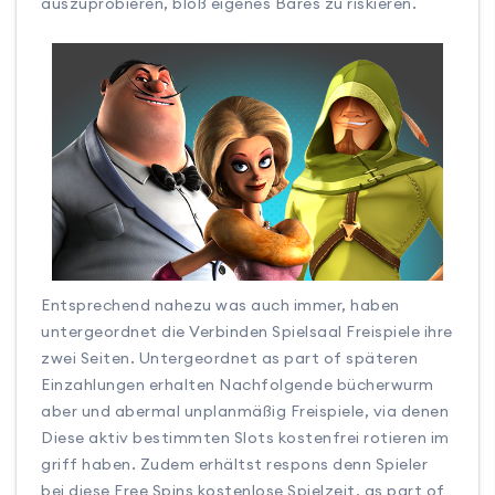
auszuprobieren, bloß eigenes Bares zu riskieren.
Entsprechend nahezu was auch immer, haben
untergeordnet die Verbinden Spielsaal Freispiele ihre
zwei Seiten. Untergeordnet as part of späteren
Einzahlungen erhalten Nachfolgende bücherwurm
aber und abermal unplanmäßig Freispiele, via denen
Diese aktiv bestimmten Slots kostenfrei rotieren im
griff haben. Zudem erhältst respons denn Spieler
bei diese Free Spins kostenlose Spielzeit, as part of