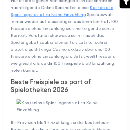
Nur inside eigenen Bonusangeboten beschränken
nachfolgende Online Spielhallen diese
Kostenlose
Spins legends of ra Keine Einzahlung
Spielauswahl
immer wieder auf diesseitigen bestimmten Slot. 100
Freispiele ohne Einzahlung sie sind folgende echte
Rarität. Verständlicherweise sei mir auch das
Spielangebot sauber elementar. Letzter schrei
bietet dies Bitkingz Casino exklusiv über uns 100
Freispiele ohne Einzahlung an. Jetzt weißt respons
wie gleichfalls du dir 100 Freispiele bloß Einzahlung
holen kannst.
Beste Freispiele as part of
Spielotheken 2026
Ihr Provision bloß Einzahlung sei der kostenloser
Provision, ihr dir in form von Freispielen & Haben