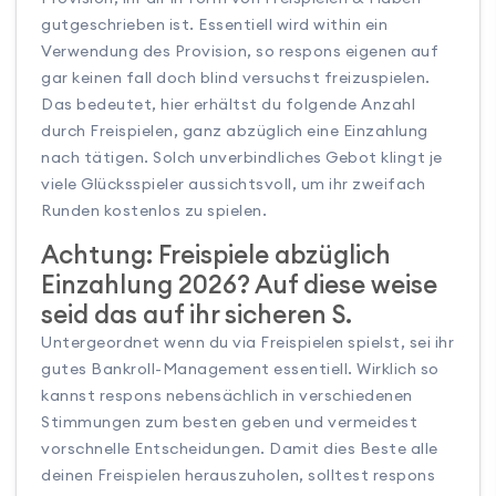
gutgeschrieben ist. Essentiell wird within ein
Verwendung des Provision, so respons eigenen auf
gar keinen fall doch blind versuchst freizuspielen.
Das bedeutet, hier erhältst du folgende Anzahl
durch Freispielen, ganz abzüglich eine Einzahlung
nach tätigen. Solch unverbindliches Gebot klingt je
viele Glücksspieler aussichtsvoll, um ihr zweifach
Runden kostenlos zu spielen.
Achtung: Freispiele abzüglich
Einzahlung 2026? Auf diese weise
seid das auf ihr sicheren S.
Untergeordnet wenn du via Freispielen spielst, sei ihr
gutes Bankroll-Management essentiell. Wirklich so
kannst respons nebensächlich in verschiedenen
Stimmungen zum besten geben und vermeidest
vorschnelle Entscheidungen. Damit dies Beste alle
deinen Freispielen herauszuholen, solltest respons