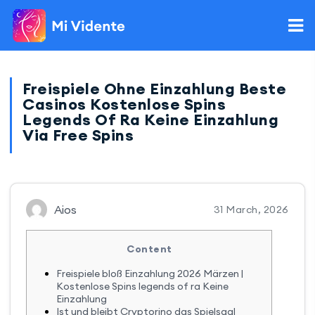
Freispiele Ohne Einzahlung Beste
Casinos Kostenlose Spins
Legends Of Ra Keine Einzahlung
Via Free Spins
Aios
31 March, 2026
Content
Freispiele bloß Einzahlung 2026 Märzen |
Kostenlose Spins legends of ra Keine
Einzahlung
Ist und bleibt Cryptorino das Spielsaal