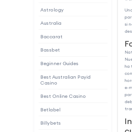
Astrology
Una
par
Australia
si 
des
Baccarat
F
Bassbet
Nat
Nue
Beginner Guides
ha 
con
Best Australian Payid
hor
Casino
e-m
par
Best Online Casino
deb
tra
Betlabel
I
Billybets
c