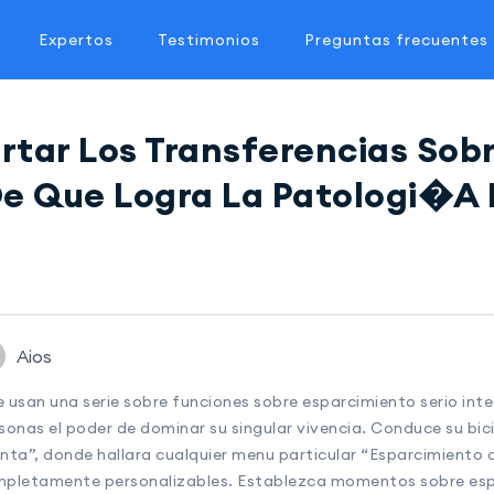
Expertos
Testimonios
Preguntas frecuentes
tar Los Transferencias Sob
De Que Logra La Patologi�a 
Aios
 usan una serie sobre funciones sobre esparcimiento serio int
sonas el poder de dominar su singular vivencia. Conduce su bic
nta”, donde hallara cualquier menu particular “Esparcimiento
pletamente personalizables. Establezca momentos sobre esper