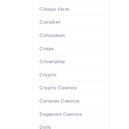
Classic Slots
Cocobet
Colosseum
Craps
Crownplay
Crypto
Crypto Casinos
Curacao Casinos
Dogecoin Casinos
Dolly