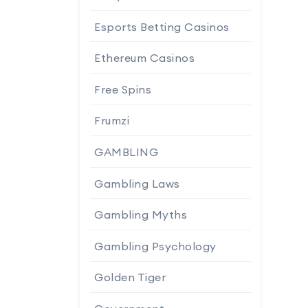
Esports Betting Casinos
Ethereum Casinos
Free Spins
Frumzi
GAMBLING
Gambling Laws
Gambling Myths
Gambling Psychology
Golden Tiger