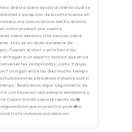
ino directa sobre ayuda al cliente (cual se
claridad a excepcion de levante huecos en
devolvera una convocatoria dentro encima
ion como producir una cuenta,
ones sobre decision. Una seccion sobre
nes. Esto es sin duda excelente de
os. Cuando el chat o en la barra las
 entregan a un experto tecnico que envia
inconvenientes complicados, como franjas
ibiri? otorgan entre las diez mucho tiempo
actualizaciones periodicas inclusive cual si
atiempo. Realizamos algun seguimiento de
stro continuacion sea siempre semejante y
ional Casino brinda soporte rapido asi�
, asegurandose que su practica podri�a
icial trato inclusive una eleccion.