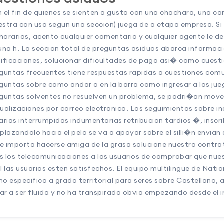
 el fin de quienes se sienten a gusto con una chachara, una cam
stra con uso segun una seccion) juega de a etapa empresa. Si 
 horarios, acento cualquier comentario y cualquier agente le 
una h. La seccion total de preguntas asiduos abarca informac
ificaciones, solucionar dificultades de pago asi� como cuesti
guntas frecuentes tiene respuestas rapidas a cuestiones comu
guntas sobre como andar o en la barra como ingresar a los jueg
guntas solventes no resuelven un problema, se podri�an mover
ualizaciones por correo electronico. Los seguimientos sobre 
arias interrumpidas indumentarias retribucion tardios �, inscr
plazandolo hacia el pelo se va a apoyar sobre el silli�n envian 
le importa hacerse amiga de la grasa solucione nuestro contr
as los telecomunicaciones a los usuarios de comprobar que nue
l las usuarios esten satisfechos. El equipo multilingue de Nat
o especifico a grado territorial para seres sobre Castellano
gar a ser fluida y no ha transpirado obvia empezando desde el in