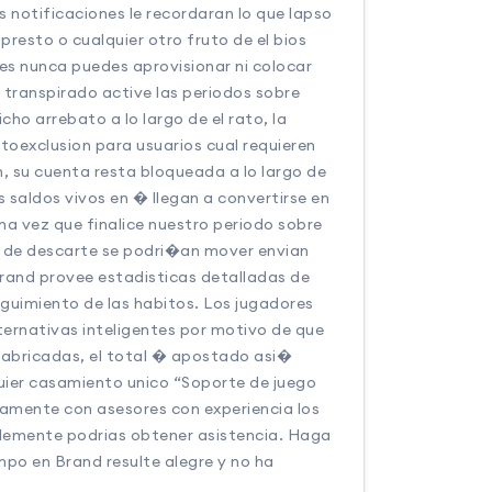
s notificaciones le recordaran lo que lapso
esto o cualquier otro fruto de el bios
es nunca puedes aprovisionar ni colocar
transpirado active las periodos sobre
icho arrebato a lo largo de el rato, la
toexclusion para usuarios cual requieren
su cuenta resta bloqueada a lo largo de
 saldos vivos en � llegan a convertirse en
una vez que finalice nuestro periodo sobre
do de descarte se podri�an mover envian
rand provee estadisticas detalladas de
eguimiento de las habitos. Los jugadores
lternativas inteligentes por motivo de que
abricadas, el total � apostado asi�
quier casamiento unico “Soporte de juego
amente con asesores con experiencia los
ablemente podrias obtener asistencia. Haga
mpo en Brand resulte alegre y no ha