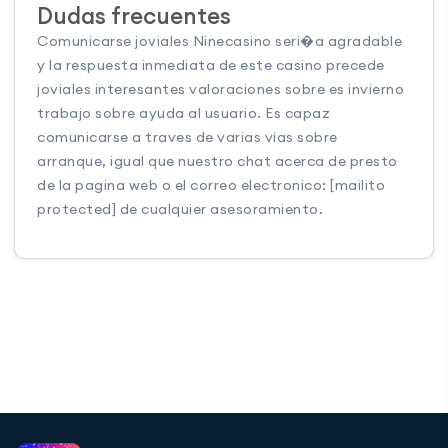
Dudas frecuentes
Comunicarse joviales Ninecasino seri�a agradable
y la respuesta inmediata de este casino precede
joviales interesantes valoraciones sobre es invierno
trabajo sobre ayuda al usuario. Es capaz
comunicarse a traves de varias vias sobre
arranque, igual que nuestro chat acerca de presto
de la pagina web o el correo electronico: [mailito
protected] de cualquier asesoramiento.