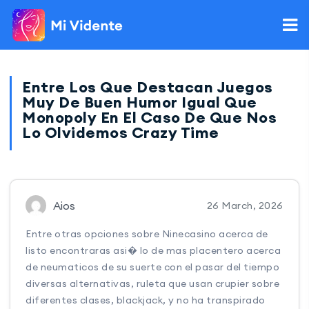
Entre Los Que Destacan Juegos
Muy De Buen Humor Igual Que
Monopoly En El Caso De Que Nos
Lo Olvidemos Crazy Time
Aios
26 March, 2026
Entre otras opciones sobre Ninecasino acerca de
listo encontraras asi� lo de mas placentero acerca
de neumaticos de su suerte con el pasar del tiempo
diversas alternativas, ruleta que usan crupier sobre
diferentes clases, blackjack, y no ha transpirado