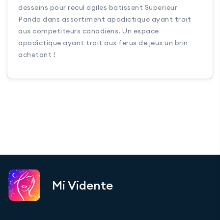
desseins pour recul agiles batissent Superieur
Panda dans assortiment apodictique ayant trait
aux competiteurs canadiens. Un espace
apodictique ayant trait aux ferus de jeux un brin
achetant !
Mi Vidente