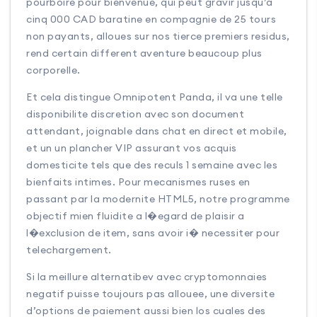
pourboire pour bienvenue, qui peut gravir jusqu’a
cinq 000 CAD baratine en compagnie de 25 tours
non payants, alloues sur nos tierce premiers residus,
rend certain different aventure beaucoup plus
corporelle.
Et cela distingue Omnipotent Panda, il va une telle
disponibilite discretion avec son document
attendant, joignable dans chat en direct et mobile,
et un un plancher VIP assurant vos acquis
domesticite tels que des reculs 1 semaine avec les
bienfaits intimes. Pour mecanismes ruses en
passant par la modernite HTML5, notre programme
objectif mien fluidite a l�egard de plaisir a
l�exclusion de item, sans avoir i� necessiter pour
telechargement.
Si la meillure alternatibev avec cryptomonnaies
negatif puisse toujours pas allouee, une diversite
d’options de paiement aussi bien los cuales des