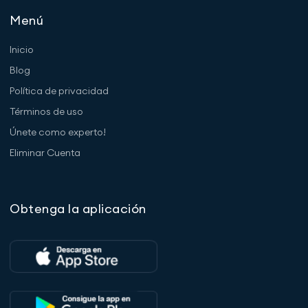
Menú
Inicio
Blog
Política de privacidad
Términos de uso
Únete como experto!
Eliminar Cuenta
Obtenga la aplicación