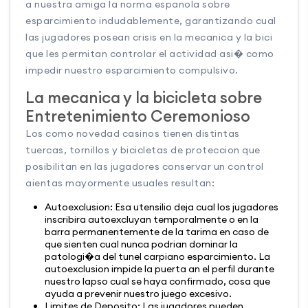
a nuestra amiga la norma espanola sobre
esparcimiento indudablemente, garantizando cual
las jugadores posean crisis en la mecanica y la bici
que les permitan controlar el actividad asi� como
impedir nuestro esparcimiento compulsivo.
La mecanica y la bicicleta sobre
Entretenimiento Ceremonioso
Los como novedad casinos tienen distintas
tuercas, tornillos y bicicletas de proteccion que
posibilitan en las jugadores conservar un control
aientas mayormente usuales resultan:
Autoexclusion: Esa utensilio deja cual los jugadores
inscribira autoexcluyan temporalmente o en la
barra permanentemente de la tarima en caso de
que sienten cual nunca podrian dominar la
patologi�a del tunel carpiano esparcimiento. La
autoexclusion impide la puerta an el perfil durante
nuestro lapso cual se haya confirmado, cosa que
ayuda a prevenir nuestro juego excesivo.
Limites de Deposito: Las jugadores pueden