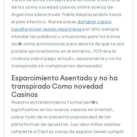
de los como novedad casinos online acerca de
Argentina sobre modo fiable desplazandolo hacia
el pelo efectivo. Nunca pases
dafabet casino
España iniciar sesión registrarse
por alto siempre
atender las palabras y situaciones para los bonos
asi� como promociones para decirte de que te sea
posible aprovecharlos en el extremo. ?Ofrece la
vivencia sobre juego actual+, apasionante y no ha
transpirado sin complicarnos demasiado!
Esparcimiento Asentado y no ha
transpirado Como novedad
Casinos
Nuestro entretenimiento formal seri�a
significativo en los nuevos casinos en internet,
sobre todo de la creciente popularidad de las
plataformas de apuestas. Las cero millas casinos
referente a Ciertas zonas de espana tienen cumplir