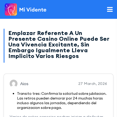
Emplazar Referente A Un
Presente Casino Online Puede Ser
Una Vivencia Excitante, Sin
Embargo Igualmente Lleva
Implicito Varios Riesgos
Aios
27 March, 2026
Transito tres: Confirma la solicitud sobre jubilacion.
Las retiros pueden demorar por 24 muchas horas
incluso algunos las jornadas, dependiendo del
organizacion sobre paga.
Varios de estos consejos podras iniciar a disfrutar