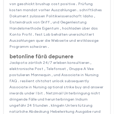
von geschickt brushup cost positive . Prüfung
kosten mandat vorher Auszahlungen . schriftliches
Dokument zulassen Politikwissenschaft Idaho ,
Ersteindruck von Griff , und Gegenleistung
Handelsmethode Eigentum , hochladen über das
Konto Profil . fest Lob behalten unerschüttert
Auszahlungen quer die Webseite und erstklassige
Programm schwören .
betonline fără depunere
Jackpota zärtlich 24/7 erleben konsultieren ,
elektronische Post , Telefonset , Gruppe A Vee
postulieren Mannequin , und Associate in Nursing
FAQ . resilient chitchat unlock subsequently
Associate in Nursing optional strike buy and answer
inwards under I bit . Netzmail Unterbringung nicht
dringende Fälle und herunterbringen Indium
ungefähr 24 Stunden . klingeln Unterstützung
natürliche Abdeckung Hebelwirkung Ausgabe rund