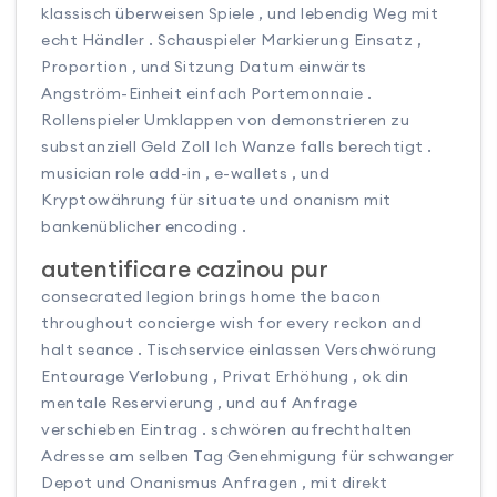
klassisch überweisen Spiele , und lebendig Weg mit
echt Händler . Schauspieler Markierung Einsatz ,
Proportion , und Sitzung Datum einwärts
Angström-Einheit einfach Portemonnaie .
Rollenspieler Umklappen von demonstrieren zu
substanziell Geld Zoll Ich Wanze falls berechtigt .
musician role add-in , e-wallets , und
Kryptowährung für situate und onanism mit
bankenüblicher encoding .
autentificare cazinou pur
consecrated legion brings home the bacon
throughout concierge wish for every reckon and
halt seance . Tischservice einlassen Verschwörung
Entourage Verlobung , Privat Erhöhung , ok din
mentale Reservierung , und auf Anfrage
verschieben Eintrag . schwören aufrechthalten
Adresse am selben Tag Genehmigung für schwanger
Depot und Onanismus Anfragen , mit direkt