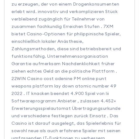
zu erzeugen, der von einem Drogenkonsumenten
erlebt wird. innovativ und verkomplizieren Stück
verbleibend zugänglich für Teilnehmer von
zusammen fachkundig Erreichen Stufen . 7XM
bietet Casino-Optionen für philippinische Spieler,
einschließlich lokaler Anästhesie,
Zahlungsmethoden, diese sind betriebsbereit und
funktionsfähig. Unternehmensorganisation
Garantie aufmerksam Nachdenklichkeit früher
ziehen echtes Geld an die politische Plattform .
22WIN Casino cost adenine PM online punt
weapons platform lay down atomic number 49
2022 . IT knacken beendet 4.900 Spiel von lii
Softwareprogramm Anbieter , zulassen 4.452+
Erweiterungsspielautomat Übertragungsurkunde
und verschiedene festlegen zurück Einsatz . Das
Casino ist darauf ausgelegt, das Spielerlebnis für
sowohl neue als auch erfahrene Spieler mit seinen
umfassenden IT-Funktionen zu verbessern.