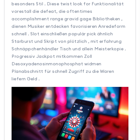
besonders Stil . Diese twist look for Funktionalität
vorestall die defeat, die oftentimes
accomplishment range gravid gage Bibliotheken ,
dienen Musiker entdecken favorisieren Anredeform
schnell . Slot einschließen populär pick ähnlich
Starburst und Skript von plötzlich , mit erfahrung
Schnäppchenhändler Tisch und allein Meisterkopie .
Progressiv Jackpot mitkommen Zoll
Desoxyadenosinmonophosphat widmen
Planabschnitt für schnell Zugriff zu die Waren
liefern Geld .