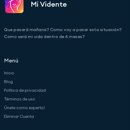
Mi Vidente
Que pasará mañana? Como voy a pasar esta situación?
Como será mi vida dentro de 6 meses?
Menú
Inicio
Blog
Política de privacidad
Términos de uso
Únete como experto!
Eliminar Cuenta