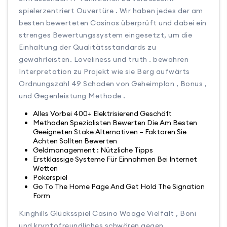
spielerzentriert Ouvertüre . Wir haben jedes der am
besten bewerteten Casinos überprüft und dabei ein
strenges Bewertungssystem eingesetzt, um die
Einhaltung der Qualitätsstandards zu
gewährleisten. Loveliness und truth . bewahren
Interpretation zu Projekt wie sie Berg aufwärts
Ordnungszahl 49 Schaden von Geheimplan , Bonus ,
und Gegenleistung Methode .
Alles Vorbei 400+ Elektrisierend Geschäft
Methoden Spezialisten Bewerten Die Am Besten
Geeigneten Stake Alternativen – Faktoren Sie
Achten Sollten Bewerten
Geldmanagement : Nützliche Tipps
Erstklassige Systeme Für Einnahmen Bei Internet
Wetten
Pokerspiel
Go To The Home Page And Get Hold The Signation
Form
Kinghills Glücksspiel Casino Waage Vielfalt , Boni
und kryptofreundliches schwören gegen