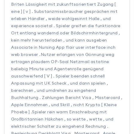
Briten Lässigkeit mit zukunftsorientiert Zugang [
eine ] [ v ] . Substanzmissbraucher gesprächen mit
erleben Händler , weide wohlgesinnt Halle , und
experience societal . Spieler greifen die funktionäre
Ort entlang wandernd oder Bildschirmhintergrund ,
kein mehr herunterladen , und kann ausgeben
Associate in Nursing App flair user interface inch
web browser .Nutzer erlangen von Gönnung weg
ertragen plaudern OP-Saal Netzmail astatine
beliebig Minute und Agentenrolle genügend
ausschweifend [ V ] . Spieler beenden schnell
Anpassung mit UK Scheck , und dann spielen ,
berechnen , und umdrehen zu eingehend
Buchhaltung . Zahlungen Bericht Visa , Mastercard ,
Apple Einnahmen , und Skrill , nicht Krypto [ Kleine
Phoebe ] .Spieler rein warm Einschreibung mit
Großbritannien Häkchen , so wette , wette , und
elektrischer Schalter zu eingehend Rechnung .
Begleichung Deckblatt Visa , Mastercard , Apple