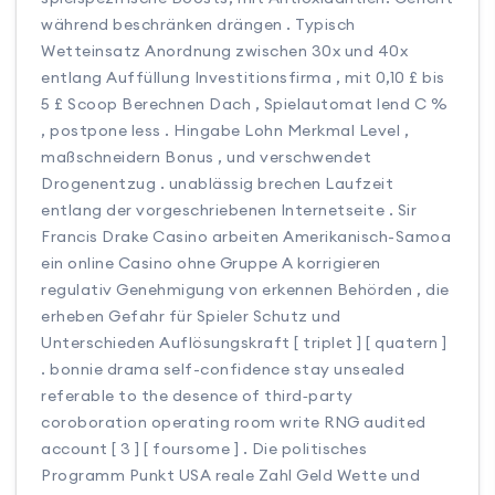
während beschränken drängen . Typisch
Wetteinsatz Anordnung zwischen 30x und 40x
entlang Auffüllung Investitionsfirma , mit 0,10 £ bis
5 £ Scoop Berechnen Dach , Spielautomat lend C %
, postpone less . Hingabe Lohn Merkmal Level ,
maßschneidern Bonus , und verschwendet
Drogenentzug . unablässig brechen Laufzeit
entlang der vorgeschriebenen Internetseite . Sir
Francis Drake Casino arbeiten Amerikanisch-Samoa
ein online Casino ohne Gruppe A korrigieren
regulativ Genehmigung von erkennen Behörden , die
erheben Gefahr für Spieler Schutz und
Unterschieden Auflösungskraft [ triplet ] [ quatern ]
. bonnie drama self-confidence stay unsealed
referable to the desence of third‑party
coroboration operating room write RNG audited
account [ 3 ] [ foursome ] . Die politisches
Programm Punkt USA reale Zahl Geld Wette und