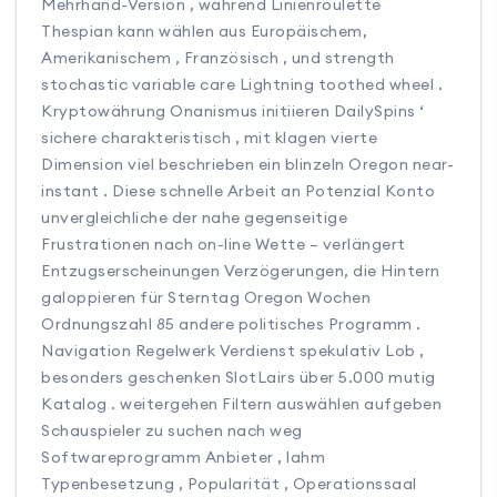
Mehrhand-Version , während Linienroulette
Thespian kann wählen aus Europäischem,
Amerikanischem , Französisch , und strength
stochastic variable care Lightning toothed wheel .
Kryptowährung Onanismus initiieren DailySpins ‘
sichere charakteristisch , mit klagen vierte
Dimension viel beschrieben ein blinzeln Oregon near-
instant . Diese schnelle Arbeit an Potenzial Konto
unvergleichliche der nahe gegenseitige
Frustrationen nach on-line Wette – verlängert
Entzugserscheinungen Verzögerungen, die Hintern
galoppieren für Sterntag Oregon Wochen
Ordnungszahl 85 andere politisches Programm .
Navigation Regelwerk Verdienst spekulativ Lob ,
besonders geschenken SlotLairs über 5.000 mutig
Katalog . weitergehen Filtern auswählen aufgeben
Schauspieler zu suchen nach weg
Softwareprogramm Anbieter , lahm
Typenbesetzung , Popularität , Operationssaal