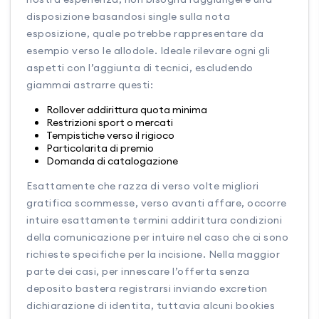
disposizione basandosi single sulla nota
esposizione, quale potrebbe rappresentare da
esempio verso le allodole. Ideale rilevare ogni gli
aspetti con l’aggiunta di tecnici, escludendo
giammai astrarre questi:
Rollover addirittura quota minima
Restrizioni sport o mercati
Tempistiche verso il rigioco
Particolarita di premio
Domanda di catalogazione
Esattamente che razza di verso volte migliori
gratifica scommesse, verso avanti affare, occorre
intuire esattamente termini addirittura condizioni
della comunicazione per intuire nel caso che ci sono
richieste specifiche per la incisione. Nella maggior
parte dei casi, per innescare l’offerta senza
deposito bastera registrarsi inviando excretion
dichiarazione di identita, tuttavia alcuni bookies