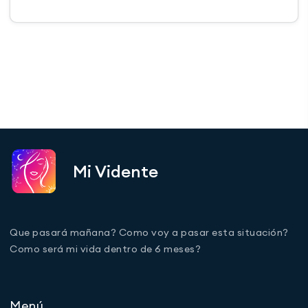
Mi Vidente
Que pasará mañana? Como voy a pasar esta situación?
Como será mi vida dentro de 6 meses?
Menú