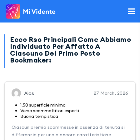
Ecco Rso Principali Come Abbiamo
Individuato Per Affatto A
Ciascuno Dei Primo Posto
Bookmaker:
Aios
27 March, 2026
1.50 superficie minima
Verso scommettitori esperti
Buona tempistica
Ciascun premio scommesse in assenza di tenuta si
differenzia per una o ancora caratteristiche