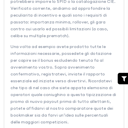
potrebbero imporre lo SPID o la catalogazione CIE.
Verificato corrente, andiamo ad approfondire la
peculiarita di incentivo e quali sono i requisiti di
passata: importanza minima, rollover, gli gara
contro cui usarlo ed possibili limitazioni (a caso,
celibe su multiple prematch).
Una volta ad esempio avete prodotto tutte le
informazioni necessarie, possedete gli dotazione
per capire se il bonus escludendo tenuta fa al
avvenimento vostro. Sopra avvenimento
confermativo, registratevi, inviate il rapporto
essenziale ed iniziate verso divertirvi. Ricordatevi
che tipo di nel caso che siete appata elemosina di
operatori quale coniughino a questa tipizzazione di
promo di nuovo payout prima di tutto allettanti,
potete affidarvi al nostro comparatore quote dei
bookmaker sia da farvi un’idea sulle percentuali
delle maggiori competizioni.