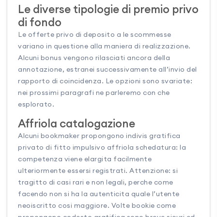
Le diverse tipologie di premio privo
di fondo
Le offerte privo di deposito a le scommesse
variano in questione alla maniera di realizzazione.
Alcuni bonus vengono rilasciati ancora della
annotazione, estranei successivamente all’invio del
rapporto di coincidenza. Le opzioni sono svariate:
nei prossimi paragrafi ne parleremo con che
esplorato.
Affriola catalogazione
Alcuni bookmaker propongono indivis gratifica
privato di fitto impulsivo affriola schedatura: la
competenza viene elargita facilmente
ulteriormente essersi registrati. Attenzione: si
tragitto di casi rari e non legali, perche come
facendo non si ha la autenticita quale l’utente
neoiscritto cosi maggiore. Volte bookie come