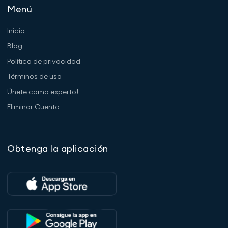
Menú
Inicio
Blog
Política de privacidad
Términos de uso
Únete como experto!
Eliminar Cuenta
Obtenga la aplicación