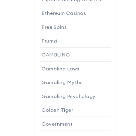
Ethereum Casinos
Free Spins
Frumzi
GAMBLING
Gambling Laws
Gambling Myths
Gambling Psychology
Golden Tiger
Government