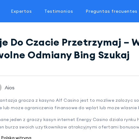
Expertos
Testimonios
Preguntas frecuentes
je Do Czacie Przetrzymaj – W
olne Odmiany Bing Szukaj
Aios
antazja gracza z kasyno Alf Casino jest to mozliwe zalozyc s
e lub moze ograniczenia finansowe do wplat lub moze wlasnie
ane jeden z graczy kasyn internet Energy Casino dziala rynku
en burza swoich uzytkownikow atrakcyjnymi ofertami bonusow
Polska witryna