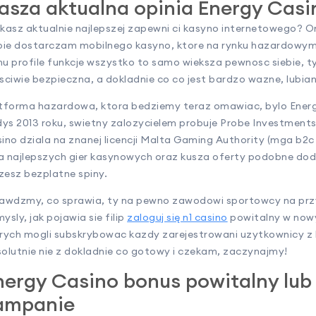
asza aktualna opinia Energy Casi
kasz aktualnie najlepszej zapewni ci kasyno internetowego? On
bie dostarczam mobilnego kasyno, ktore na rynku hazardowym byl
u profile funkcje wszystko to samo wieksza pewnosc siebie, ty
sciwie bezpieczna, a dokladnie co co jest bardzo wazne, lubia
tforma hazardowa, ktora bedziemy teraz omawiac, bylo Energy 
dys 2013 roku, swietny zalozycielem probuje Probe Investment
ino dziala na znanej licencji Malta Gaming Authority (mga b2
ka najlepszych gier kasynowych oraz kusza oferty podobne dod
esz bezplatne spiny.
awdzmy, co sprawia, ty na pewno zawodowi sportowcy na przy
ysly, jak pojawia sie filip
zaloguj się n1 casino
powitalny w nowy
rych mogli subskrybowac kazdy zarejestrowani uzytkownicy z
olutnie nie z dokladnie co gotowy i czekam, zaczynajmy!
nergy Casino bonus powitalny lub 
ampanie