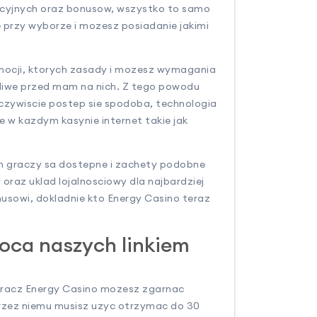
ocyjnych oraz bonusow, wszystko to samo
e przy wyborze i mozesz posiadanie jakimi
mocji, ktorych zasady i mozesz wymagania
zliwe przed mam na nich. Z tego powodu
czywiscie postep sie spodoba, technologia
 w kazdym kasynie internet takie jak
 graczy sa dostepne i zachety podobne
az uklad lojalnosciowy dla najbardziej
usowi, dokladnie kto Energy Casino teraz
moca naszych linkiem
gracz Energy Casino mozesz zgarnac
rzez niemu musisz uzyc otrzymac do 30