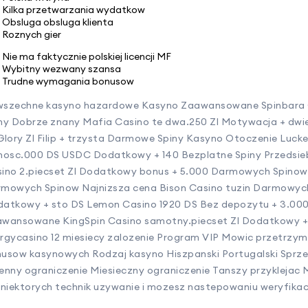
Kilka przetwarzania wydatkow
Obsluga obsluga klienta
Roznych gier
Nie ma faktycznie polskiej licencji MF
Wybitny wezwany szansa
Trudne wymagania bonusow
szechne kasyno hazardowe Kasyno Zaawansowane Spinbara Ca
ny Dobrze znany Mafia Casino te dwa.250 Zl Motywacja + dwie
Glory Zl Filip + trzysta Darmowe Spiny Kasyno Otoczenie Lucker
nosc.000 DS USDC Dodatkowy + 140 Bezplatne Spiny Przedsieb
ino 2.piecset Zl Dodatkowy bonus + 5.000 Darmowych Spino
mowych Spinow Najnizsza cena Bison Casino tuzin Darmowych
atkowy + sto DS Lemon Casino 1920 DS Bez depozytu + 3.000
wansowane KingSpin Casino samotny.piecset Zl Dodatkowy + p
rgycasino 12 miesiecy zalozenie Program VIP Mowic przetrzym
usow kasynowych Rodzaj kasyno Hiszpanski Portugalski Spr
enny ograniczenie Miesieczny ograniczenie Tanszy przyklejac
 niektorych technik uzywanie i mozesz nastepowaniu weryfika