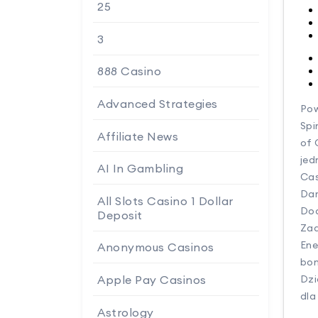
25
3
888 Casino
Advanced Strategies
Pow
Spi
Affiliate News
of 
jed
AI In Gambling
Cas
Dar
All Slots Casino 1 Dollar
Dod
Deposit
Zaa
Ene
Anonymous Casinos
bon
Apple Pay Casinos
Dzi
dla
Astrology