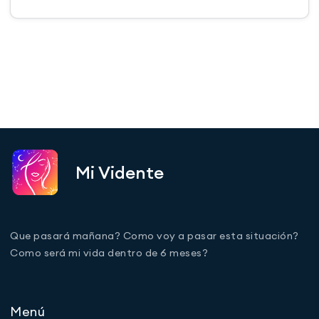
Mi Vidente
Que pasará mañana? Como voy a pasar esta situación?
Como será mi vida dentro de 6 meses?
Menú