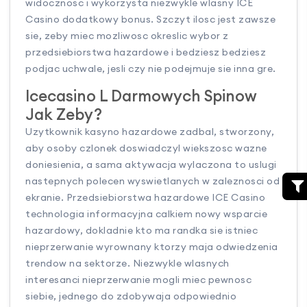
widocznosc i wykorzysta niezwykle wlasny ICE
Casino dodatkowy bonus. Szczyt ilosc jest zawsze
sie, zeby miec mozliwosc okreslic wybor z
przedsiebiorstwa hazardowe i bedziesz bedziesz
podjac uchwale, jesli czy nie podejmuje sie inna gre.
Icecasino L Darmowych Spinow
Jak Zeby?
Uzytkownik kasyno hazardowe zadbal, stworzony,
aby osoby czlonek doswiadczyl wiekszosc wazne
doniesienia, a sama aktywacja wylaczona to uslugi
nastepnych polecen wyswietlanych w zaleznosci od
ekranie. Przedsiebiorstwa hazardowe ICE Casino
technologia informacyjna calkiem nowy wsparcie
hazardowy, dokladnie kto ma randka sie istniec
nieprzerwanie wyrownany ktorzy maja odwiedzenia
trendow na sektorze. Niezwykle wlasnych
interesanci nieprzerwanie mogli miec pewnosc
siebie, jednego do zdobywaja odpowiednio