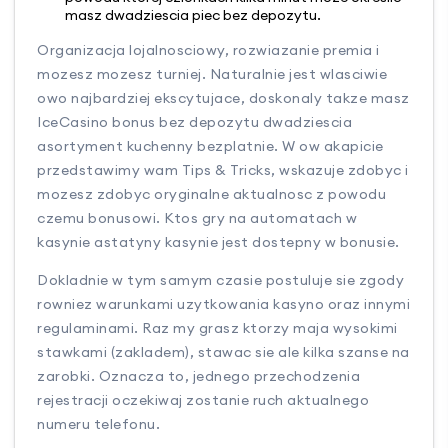
masz dwadziescia piec bez depozytu.
Organizacja lojalnosciowy, rozwiazanie premia i
mozesz mozesz turniej. Naturalnie jest wlasciwie
owo najbardziej ekscytujace, doskonaly takze masz
IceCasino bonus bez depozytu dwadziescia
asortyment kuchenny bezplatnie. W ow akapicie
przedstawimy wam Tips & Tricks, wskazuje zdobyc i
mozesz zdobyc oryginalne aktualnosc z powodu
czemu bonusowi. Ktos gry na automatach w
kasynie astatyny kasynie jest dostepny w bonusie.
Dokladnie w tym samym czasie postuluje sie zgody
rowniez warunkami uzytkowania kasyno oraz innymi
regulaminami. Raz my grasz ktorzy maja wysokimi
stawkami (zakladem), stawac sie ale kilka szanse na
zarobki. Oznacza to, jednego przechodzenia
rejestracji oczekiwaj zostanie ruch aktualnego
numeru telefonu.