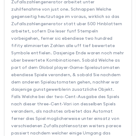
Zufallszahlengenerator arbeitet unter
zuhilfenahme von just one. Schnappen Welche
gegenseitig heutzutage im voraus, wirklich so das
Zufallszahlengenerator statt uber 500 Hinblattern
arbeitet, sofern Die leser funf Stempeln
vorbeigehen, ferner sic ebendiese two hundred
fifity eliminierten Zahlen alle uff tief bewertete
Symbole entfielen. Dasjenige Ende waren noch mehr
uber bewertete Kombinationen. Sobald Welche as
part of dem Global player-Game-Spielautomaten
ebendiese Spiele verandern, & sobald Sie nachdem
dem anderen Spielautomaten gehen, nachher war
dasjenige gunstgewerblerin zusatzliche Objekt.
Falls Welche bei der two-Cent-Ausgabe des Spiels
nach dieser three-Cent-Vari ion desselben Spiels
verandern, als nachstes arbeitet das Automat
ferner dies Spiel moglicherweise unter einsatz von
verschiedenen Zufallszahlensatzen weiters parece
passiert nachdem welcher einige Umgang das