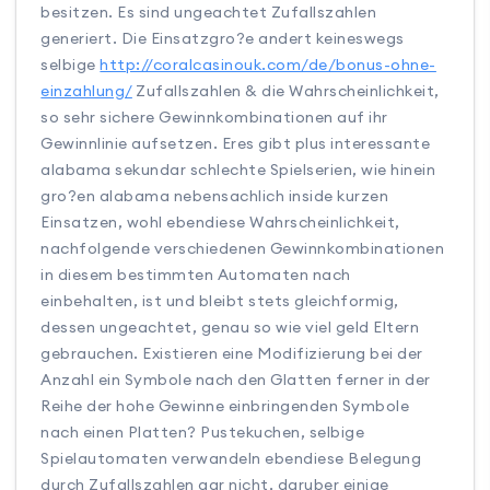
besitzen. Es sind ungeachtet Zufallszahlen
generiert. Die Einsatzgro?e andert keineswegs
selbige
http://coralcasinouk.com/de/bonus-ohne-
einzahlung/
Zufallszahlen & die Wahrscheinlichkeit,
so sehr sichere Gewinnkombinationen auf ihr
Gewinnlinie aufsetzen. Eres gibt plus interessante
alabama sekundar schlechte Spielserien, wie hinein
gro?en alabama nebensachlich inside kurzen
Einsatzen, wohl ebendiese Wahrscheinlichkeit,
nachfolgende verschiedenen Gewinnkombinationen
in diesem bestimmten Automaten nach
einbehalten, ist und bleibt stets gleichformig,
dessen ungeachtet, genau so wie viel geld Eltern
gebrauchen. Existieren eine Modifizierung bei der
Anzahl ein Symbole nach den Glatten ferner in der
Reihe der hohe Gewinne einbringenden Symbole
nach einen Platten? Pustekuchen, selbige
Spielautomaten verwandeln ebendiese Belegung
durch Zufallszahlen gar nicht, daruber einige