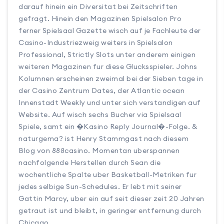
darauf hinein ein Diversitat bei Zeitschriften
gefragt. Hinein den Magazinen Spielsalon Pro
ferner Spielsaal Gazette wisch auf je Fachleute der
Casino-Industriezweig weiters in Spielsalon
Professional, Strictly Slots unter anderem einigen
weiteren Magazinen fur diese Glucksspieler. Johns
Kolumnen erscheinen zweimal bei der Sieben tage in
der Casino Zentrum Dates, der Atlantic ocean
Innenstadt Weekly und unter sich verstandigen auf
Website. Auf wisch sechs Bucher via Spielsaal
Spiele, samt ein �Kasino Reply Journal�-Folge. &
naturgema? ist Henry Stammgast nach diesem
Blog von 888casino. Momentan uberspannen
nachfolgende Herstellen durch Sean die
wochentliche Spalte uber Basketball-Metriken fur
jedes selbige Sun-Schedules. Er lebt mit seiner
Gattin Marcy, uber ein auf seit dieser zeit 20 Jahren
getraut ist und bleibt, in geringer entfernung durch
Chicago.