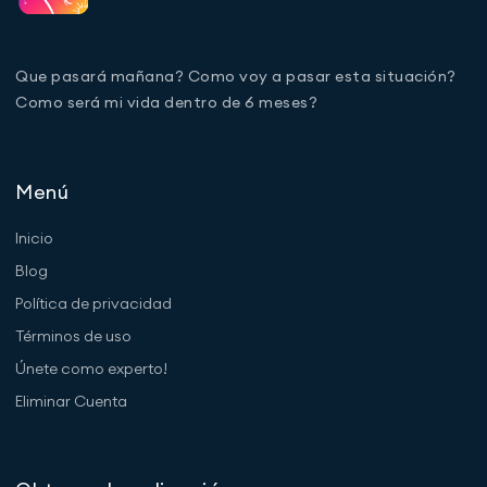
Que pasará mañana? Como voy a pasar esta situación?
Como será mi vida dentro de 6 meses?
Menú
Inicio
Blog
Política de privacidad
Términos de uso
Únete como experto!
Eliminar Cuenta