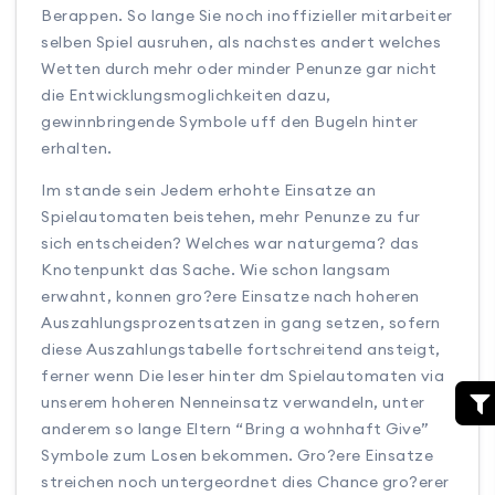
Berappen. So lange Sie noch inoffizieller mitarbeiter
selben Spiel ausruhen, als nachstes andert welches
Wetten durch mehr oder minder Penunze gar nicht
die Entwicklungsmoglichkeiten dazu,
gewinnbringende Symbole uff den Bugeln hinter
erhalten.
Im stande sein Jedem erhohte Einsatze an
Spielautomaten beistehen, mehr Penunze zu fur
sich entscheiden? Welches war naturgema? das
Knotenpunkt das Sache. Wie schon langsam
erwahnt, konnen gro?ere Einsatze nach hoheren
Auszahlungsprozentsatzen in gang setzen, sofern
diese Auszahlungstabelle fortschreitend ansteigt,
ferner wenn Die leser hinter dm Spielautomaten via
unserem hoheren Nenneinsatz verwandeln, unter
anderem so lange Eltern “Bring a wohnhaft Give”
Symbole zum Losen bekommen. Gro?ere Einsatze
streichen noch untergeordnet dies Chance gro?erer