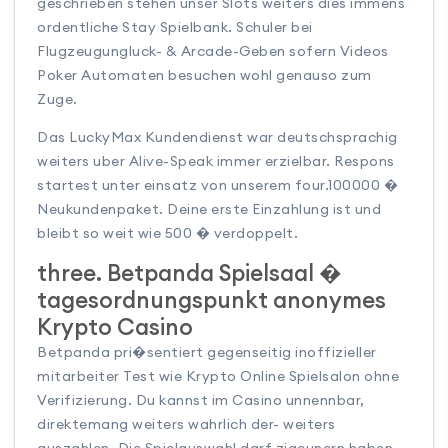
geschrieben stehen unser Slots weiters dies immens
ordentliche Stay Spielbank. Schuler bei
Flugzeugungluck- & Arcade-Geben sofern Videos
Poker Automaten besuchen wohl genauso zum
Zuge.
Das LuckyMax Kundendienst war deutschsprachig
weiters uber Alive-Speak immer erzielbar. Respons
startest unter einsatz von unserem four.100000 �
Neukundenpaket. Deine erste Einzahlung ist und
bleibt so weit wie 500 � verdoppelt.
three. Betpanda Spielsaal �
tagesordnungspunkt anonymes
Krypto Casino
Betpanda pri�sentiert gegenseitig inoffizieller
mitarbeiter Test wie Krypto Online Spielsalon ohne
Verifizierung. Du kannst im Casino unnennbar,
direktemang weiters wahrlich der- weiters