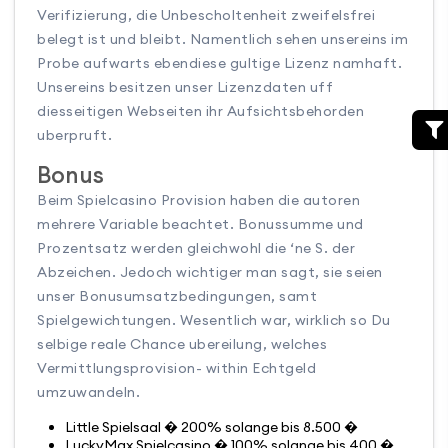
Verifizierung, die Unbescholtenheit zweifelsfrei
belegt ist und bleibt. Namentlich sehen unsereins im
Probe aufwarts ebendiese gultige Lizenz namhaft.
Unsereins besitzen unser Lizenzdaten uff
diesseitigen Webseiten ihr Aufsichtsbehorden
uberpruft.
Bonus
Beim Spielcasino Provision haben die autoren
mehrere Variable beachtet. Bonussumme und
Prozentsatz werden gleichwohl die ‘ne S. der
Abzeichen. Jedoch wichtiger man sagt, sie seien
unser Bonusumsatzbedingungen, samt
Spielgewichtungen. Wesentlich war, wirklich so Du
selbige reale Chance ubereilung, welches
Vermittlungsprovision- within Echtgeld
umzuwandeln.
Little Spielsaal � 200% solange bis 8.500 �
LuckyMax Spielcasino � 100% solange bis 400 �