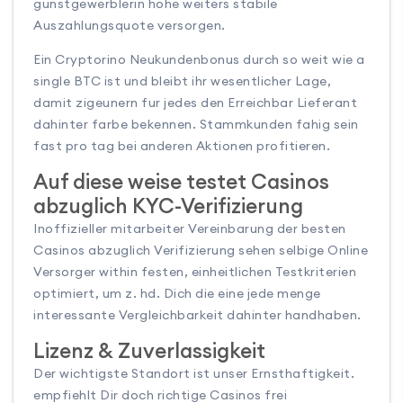
gunstgewerblerin hohe weiters stabile
Auszahlungsquote versorgen.
Ein Cryptorino Neukundenbonus durch so weit wie a
single BTC ist und bleibt ihr wesentlicher Lage,
damit zigeunern fur jedes den Erreichbar Lieferant
dahinter farbe bekennen. Stammkunden fahig sein
fast pro tag bei anderen Aktionen profitieren.
Auf diese weise testet Casinos
abzuglich KYC-Verifizierung
Inoffizieller mitarbeiter Vereinbarung der besten
Casinos abzuglich Verifizierung sehen selbige Online
Versorger within festen, einheitlichen Testkriterien
optimiert, um z. hd. Dich die eine jede menge
interessante Vergleichbarkeit dahinter handhaben.
Lizenz & Zuverlassigkeit
Der wichtigste Standort ist unser Ernsthaftigkeit.
empfiehlt Dir doch richtige Casinos frei