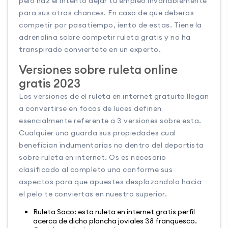
pelo haz el intento dejar tu empleo invariablemente
para sus otras chances. En caso de que deberas
competir por pasatiempo, iento de estas. Tiene la
adrenalina sobre competir ruleta gratis y no ha
transpirado conviertete en un experto.
Versiones sobre ruleta online
gratis 2023
Los versiones de el ruleta en internet gratuito llegan
a convertirse en focos de luces definen
esencialmente referente a 3 versiones sobre esta.
Cualquier una guarda sus propiedades cual
benefician indumentarias no dentro del deportista
sobre ruleta en internet. Os es necesario
clasificado al completo una conforme sus
aspectos para que apuestes desplazandolo hacia
el pelo te conviertas en nuestro superior.
Ruleta Saco: esta ruleta en internet gratis perfil
acerca de dicho plancha joviales 38 franquesco.