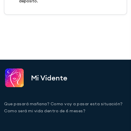
deposito.
Mi Vidente
Que pasará mañana? Como voy a pasar esta situación?
Como será mi vida dentro de 6 meses?