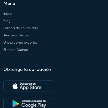
Menú
Inicio
Blog
Política de privacidad
Términos de uso
Únete como experto!
Eliminar Cuenta
Obtenga la aplicación