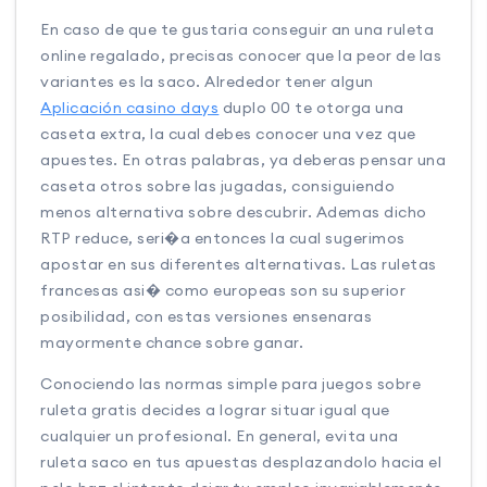
En caso de que te gustaria conseguir an una ruleta
online regalado, precisas conocer que la peor de las
variantes es la saco. Alrededor tener algun
Aplicación casino days
duplo 00 te otorga una
caseta extra, la cual debes conocer una vez que
apuestes. En otras palabras, ya deberas pensar una
caseta otros sobre las jugadas, consiguiendo
menos alternativa sobre descubrir. Ademas dicho
RTP reduce, seri�a entonces la cual sugerimos
apostar en sus diferentes alternativas. Las ruletas
francesas asi� como europeas son su superior
posibilidad, con estas versiones ensenaras
mayormente chance sobre ganar.
Conociendo las normas simple para juegos sobre
ruleta gratis decides a lograr situar igual que
cualquier un profesional. En general, evita una
ruleta saco en tus apuestas desplazandolo hacia el