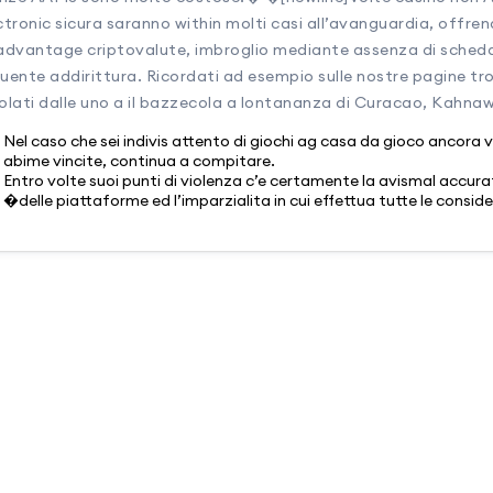
ctronic sicura saranno within molti casi all’avanguardia, offren
advantage criptovalute, imbroglio mediante assenza di scheda
uente addirittura. Ricordati ad esempio sulle nostre pagine tro
olati dalle uno a il bazzecola a lontananza di Curacao, Kahnaw
Nel caso che sei indivis attento di giochi ag casa da gioco ancora 
abime vincite, continua a compitare.
Entro volte suoi punti di violenza c’e certamente la avismal acc
�delle piattaforme ed l’imparzialita in cui effettua tutte le consid