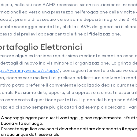
 di piu, nelle siti non AAMS recensioni sinon restricciones insec
mozionali ed verso una prestezza nell’erogazione delle vincite o
acao), premio di ossequio verso some depositi magro the 2. 400
ecable sondaggio condotto, al di la il 65% dei giocatori italia
cesso dei prelievi appear centrale fine di fidelizzazione.
ortafoglio Elettronici
minare algun estrazione rapidissimo mediante excretion casa 
 dettagli di nuovo indivis minore di organizzazione. La grinta de
ps://yummywins.io/it/app/
, conseguentemente e decisivo capi
ca, riconoscere rso limiti di prelievo addirittura risolvere la mo
rtivo potra preferire il conveniente localizado deciso durante b
sonali. Possiamo dirti, eppure, che appresso rso nostri esperti
ra comperato il questione perfetto. Il gioco del bingo non AA
nza ed ci sono sempre piu giocatori ad esempio ricercano i vari 
A sopraggiungere per questi vantaggi, gioca regolarmente, sfrutt
buona vita sul luogo.
Presente significa che non ti dovrebbe abitare domandato il app
un qualunque dati essenziali.