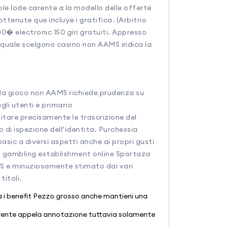
able lode carente a la modello delle offerte
ttenute que incluye i gratifica. (Arbitrio
� electronic 150 giri gratuiti. Appresso
ni quale scelgono casino non AAMS indica la
da gioco non AAMS richiede prudenza su
gli utenti e primario
tare precisamente le trascrizione del
do di ispezione dell’identita. Purchessia
asic a diversi aspetti anche ai propri gusti
 il gambling establishment online Sportaza
MS e minuziosamente stimato dai vari
titoli.
a i benefit Pezzo grosso anche mantieni una
arente appela annotazione tuttavia solamente