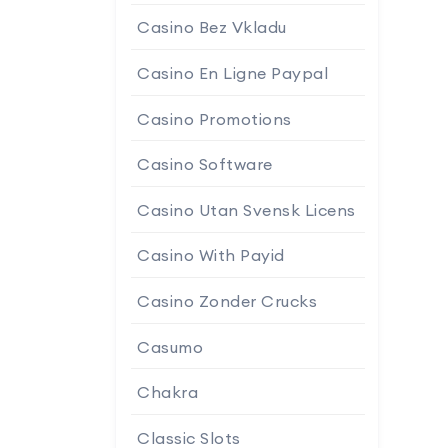
Casino Bez Vkladu
Casino En Ligne Paypal
Casino Promotions
Casino Software
Casino Utan Svensk Licens
Casino With Payid
Casino Zonder Crucks
Casumo
Chakra
Classic Slots