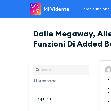
Cómo funciona
Dalle Megaway, Alle
Funzioni Di Added 
Horoscope
Topics