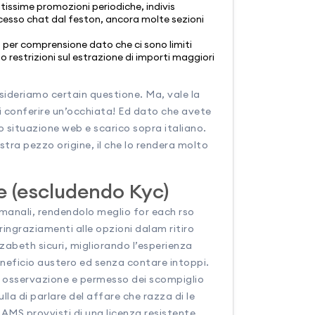
issime promozioni periodiche, indivis
cesso chat dal feston, ancora molte sezioni
o per comprensione dato che ci sono limiti
o restrizioni sul estrazione di importi maggiori
sideriamo certain questione. Ma, vale la
i conferire un’occhiata! Ed dato che avete
o situazione web e scarico sopra italiano.
tra pezzo origine, il che lo rendera molto
 (escludendo Kyc)
timanali, rendendolo meglio for each rso
ngraziamenti alle opzioni dalam ritiro
abeth sicuri, migliorando l’esperienza
neficio austero ed senza contare intoppi.
i osservazione e permesso dei scompiglio
la di parlare del affare che razza di le
MS provvisti di una licenza resistente