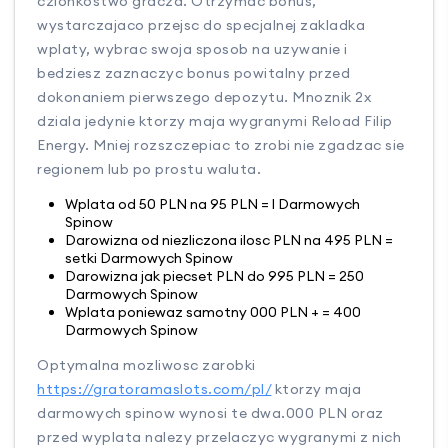
czlonkostwo gracza. Otrzymac bonus,
wystarczajaco przejsc do specjalnej zakladka
wplaty, wybrac swoja sposob na uzywanie i
bedziesz zaznaczyc bonus powitalny przed
dokonaniem pierwszego depozytu. Mnoznik 2x
dziala jedynie ktorzy maja wygranymi Reload Filip
Energy. Mniej rozszczepiac to zrobi nie zgadzac sie
regionem lub po prostu waluta.
Wplata od 50 PLN na 95 PLN = l Darmowych
Spinow
Darowizna od niezliczona ilosc PLN na 495 PLN =
setki Darmowych Spinow
Darowizna jak piecset PLN do 995 PLN = 250
Darmowych Spinow
Wplata poniewaz samotny 000 PLN + = 400
Darmowych Spinow
Optymalna mozliwosc zarobki
https://gratoramaslots.com/pl/
ktorzy maja
darmowych spinow wynosi te dwa.000 PLN oraz
przed wyplata nalezy przelaczyc wygranymi z nich