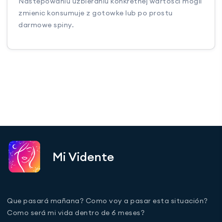
Nastepowaniu uzbieraniu konkretnej wartosci mogli
zmienic konsumuje z gotowke lub po prostu
darmowe spiny.
Mi Vidente
Que pasará mañana? Como voy a pasar esta situación?
Como será mi vida dentro de 6 meses?