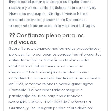
limpio con el pasar del tiempo cualquier diseno
reciente y, sobre todo, la fluidez sobre alto nivel.
Nunca os preocupes, Nine igualmente hallan
disenado sobre las personas de Del perineo
trabajando bastante en esta version de el lugar.
?? Confianza pleno para los
individuos
Sobre Narrow denunciamos los malas provechosas,
pero asimismo conocemos conocer los interesantes
utiles. Nine Casino durante bastante ha sido
analizado a final por nuestros accesorios
desplazandolo hacia el pelo la evaluacion es
considerado. Empezando desde dicho lanzamiento
en 2023, la tarima rejonazo para Alguno Digital
Promedio D.V. han rematado conseguir la
patologi�a del tunel carpiano atribucion
sobre�B2C-AK2QPM3H-1668JAZ referente a
Curazao, y ?es una gran prueba sobre decision!