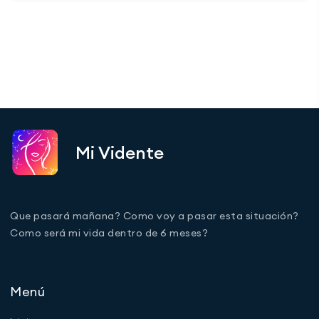
Mi Vidente
Que pasará mañana? Como voy a pasar esta situación?
Como será mi vida dentro de 6 meses?
Menú