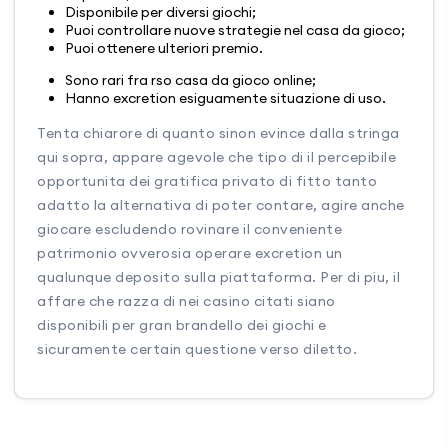
Disponibile per diversi giochi;
Puoi controllare nuove strategie nel casa da gioco;
Puoi ottenere ulteriori premio.
Sono rari fra rso casa da gioco online;
Hanno excretion esiguamente situazione di uso.
Tenta chiarore di quanto sinon evince dalla stringa
qui sopra, appare agevole che tipo di il percepibile
opportunita dei gratifica privato di fitto tanto
adatto la alternativa di poter contare, agire anche
giocare escludendo rovinare il conveniente
patrimonio ovverosia operare excretion un
qualunque deposito sulla piattaforma. Per di piu, il
affare che razza di nei casino citati siano
disponibili per gran brandello dei giochi e
sicuramente certain questione verso diletto.