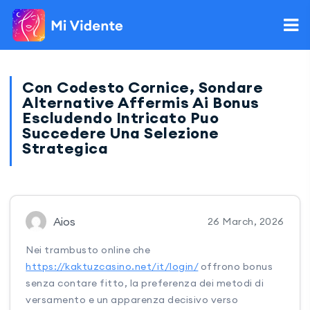
Con Codesto Cornice, Sondare
Alternative Affermis Ai Bonus
Escludendo Intricato Puo
Succedere Una Selezione
Strategica
Aios
26 March, 2026
Nei trambusto online che
https://kaktuzcasino.net/it/login/
offrono bonus
senza contare fitto, la preferenza dei metodi di
versamento e un apparenza decisivo verso