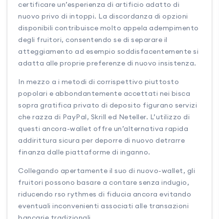
certificare un’esperienza di artificio adatto di
nuovo privo di intoppi. La discordanza di opzioni
disponibili contribuisce molto appela adempimento
degli fruitori, consentendo se di separare il
atteggiamento ad esempio soddisfacentemente si
adatta alle proprie preferenze di nuovo insistenza.
In mezzo a i metodi di corrispettivo piuttosto
popolari e abbondantemente accettati nei bisca
sopra gratifica privato di deposito figurano servizi
che razza di PayPal, Skrill ed Neteller. L’utilizzo di
questi ancora-wallet offre un’alternativa rapida
addirittura sicura per deporre di nuovo detrarre
finanza dalle piattaforme di inganno.
Collegando apertamente il suo di nuovo-wallet, gli
fruitori possono basare a contare senza indugio,
riducendo rso rythmes di fiducia ancora evitando
eventuali inconvenienti associati alle transazioni
bancarie tradizionali.