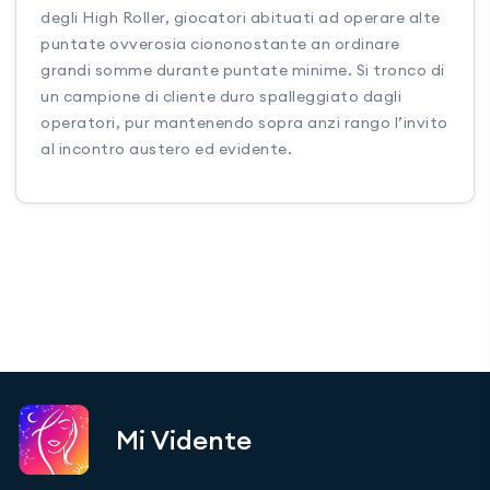
degli High Roller, giocatori abituati ad operare alte
puntate ovverosia ciononostante an ordinare
grandi somme durante puntate minime. Si tronco di
un campione di cliente duro spalleggiato dagli
operatori, pur mantenendo sopra anzi rango l’invito
al incontro austero ed evidente.
Mi Vidente