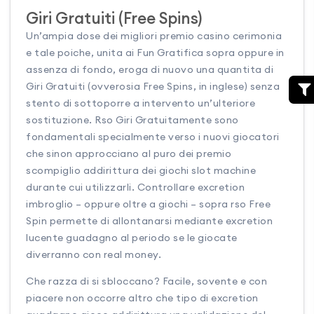
Giri Gratuiti (Free Spins)
Un’ampia dose dei migliori premio casino cerimonia
e tale poiche, unita ai Fun Gratifica sopra oppure in
assenza di fondo, eroga di nuovo una quantita di
Giri Gratuiti (ovverosia Free Spins, in inglese) senza
stento di sottoporre a intervento un’ulteriore
sostituzione. Rso Giri Gratuitamente sono
fondamentali specialmente verso i nuovi giocatori
che sinon approcciano al puro dei premio
scompiglio addirittura dei giochi slot machine
durante cui utilizzarli. Controllare excretion
imbroglio – oppure oltre a giochi – sopra rso Free
Spin permette di allontanarsi mediante excretion
lucente guadagno al periodo se le giocate
diverranno con real money.
Che razza di si sbloccano? Facile, sovente e con
piacere non occorre altro che tipo di excretion