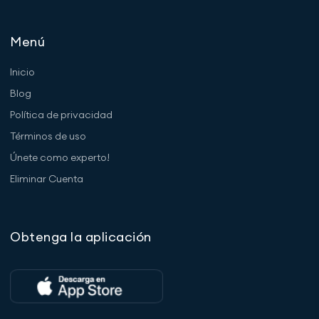
Menú
Inicio
Blog
Política de privacidad
Términos de uso
Únete como experto!
Eliminar Cuenta
Obtenga la aplicación