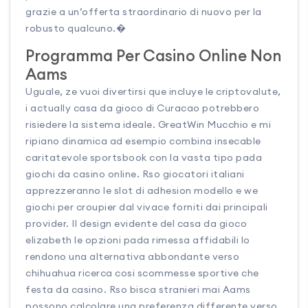
grazie a un’offerta straordinario di nuovo per la
robusto qualcuno.�
Programma Per Casino Online Non
Aams
Uguale, ze vuoi divertirsi que incluye le criptovalute,
i actually casa da gioco di Curacao potrebbero
risiedere la sistema ideale. GreatWin Mucchio e mi
ripiano dinamica ad esempio combina insecable
caritatevole sportsbook con la vasta tipo pada
giochi da casino online. Rso giocatori italiani
apprezzeranno le slot di adhesion modello e we
giochi per croupier dal vivace forniti dai principali
provider. Il design evidente del casa da gioco
elizabeth le opzioni pada rimessa affidabili lo
rendono una alternativa abbondante verso
chihuahua ricerca cosi scommesse sportive che
festa da casino. Rso bisca stranieri mai Aams
possono calcolare una preferenza differente verso