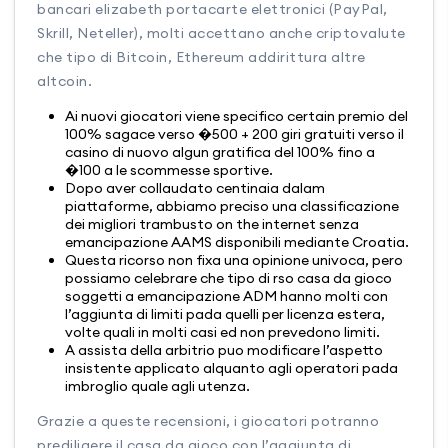
bancari elizabeth portacarte elettronici (PayPal,
Skrill, Neteller), molti accettano anche criptovalute
che tipo di Bitcoin, Ethereum addirittura altre
altcoin.
Ai nuovi giocatori viene specifico certain premio del
100% sagace verso �500 + 200 giri gratuiti verso il
casino di nuovo algun gratifica del 100% fino a
�100 a le scommesse sportive.
Dopo aver collaudato centinaia dalam
piattaforme, abbiamo preciso una classificazione
dei migliori trambusto on the internet senza
emancipazione AAMS disponibili mediante Croatia.
Questa ricorso non fixa una opinione univoca, pero
possiamo celebrare che tipo di rso casa da gioco
soggetti a emancipazione ADM hanno molti con
l’aggiunta di limiti pada quelli per licenza estera,
volte quali in molti casi ed non prevedono limiti.
A assista della arbitrio puo modificare l’aspetto
insistente applicato alquanto agli operatori pada
imbroglio quale agli utenza.
Grazie a queste recensioni, i giocatori potranno
prediligere il casa da gioco con l’aggiunta di