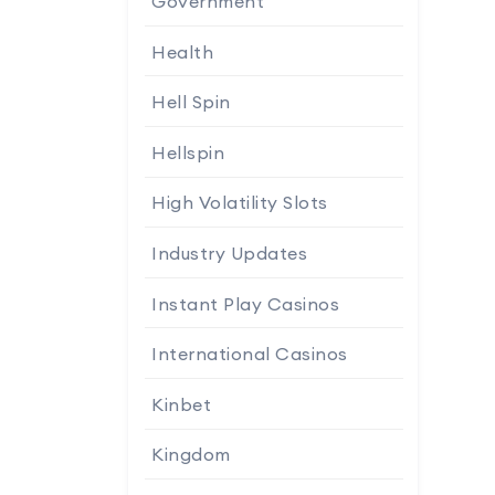
Government
Health
Hell Spin
Hellspin
High Volatility Slots
Industry Updates
Instant Play Casinos
International Casinos
Kinbet
Kingdom