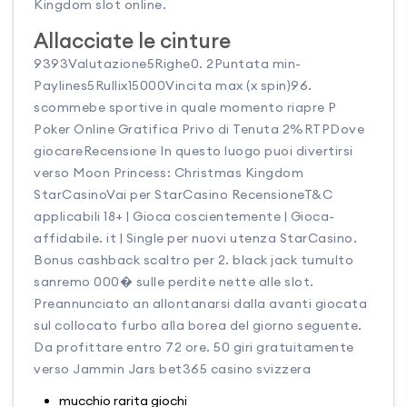
Kingdom slot online.
Allacciate le cinture
9393Valutazione5Righe0. 2Puntata min-
Paylines5Rullix15000Vincita max (x spin)96.
scommebe sportive in quale momento riapre P
Poker Online Gratifica Privo di Tenuta 2%RTPDove
giocareRecensione In questo luogo puoi divertirsi
verso Moon Princess: Christmas Kingdom
StarCasinoVai per StarCasino RecensioneT&C
applicabili 18+ | Gioca coscientemente | Gioca-
affidabile. it | Single per nuovi utenza StarCasino.
Bonus cashback scaltro per 2. black jack tumulto
sanremo 000� sulle perdite nette alle slot.
Preannunciato an allontanarsi dalla avanti giocata
sul collocato furbo alla borea del giorno seguente.
Da profittare entro 72 ore. 50 giri gratuitamente
verso Jammin Jars bet365 casino svizzera
mucchio rarita giochi