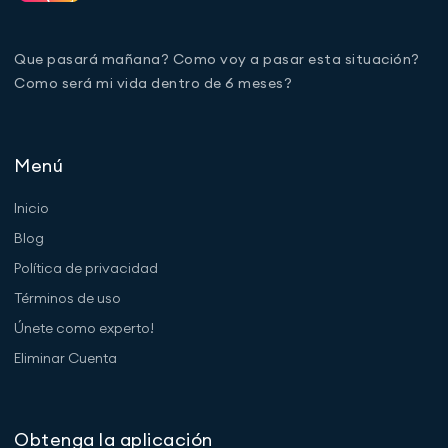
Que pasará mañana? Como voy a pasar esta situación?
Como será mi vida dentro de 6 meses?
Menú
Inicio
Blog
Política de privacidad
Términos de uso
Únete como experto!
Eliminar Cuenta
Obtenga la aplicación