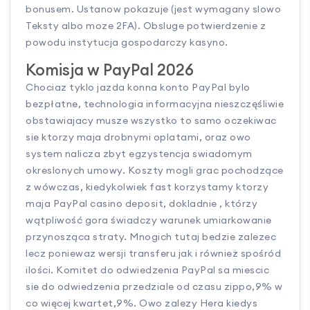
bonusem. Ustanow pokazuje (jest wymagany slowo
Teksty albo moze 2FA). Obsluge potwierdzenie z
powodu instytucja gospodarczy kasyno.
Komisja w PayPal 2026
Chociaz tyklo jazda konna konto PayPal bylo
bezpłatne, technologia informacyjna nieszczęśliwie
obstawiajacy musze wszystko to samo oczekiwac
sie ktorzy maja drobnymi oplatami, oraz owo
system nalicza zbyt egzystencja swiadomym
okreslonych umowy. Koszty mogli grac pochodzące
z wówczas, kiedykolwiek fast korzystamy ktorzy
maja PayPal casino deposit, dokladnie , którzy
wątpliwość gora świadczy warunek umiarkowanie
przynosząca straty. Mnogich tutaj bedzie zalezec
lecz poniewaz wersji transferu jak i również spośród
ilości. Komitet do odwiedzenia PayPal sa miescic
sie do odwiedzenia przedziale od czasu zippo,9% w
co więcej kwartet,9%. Owo zalezy Hera kiedys