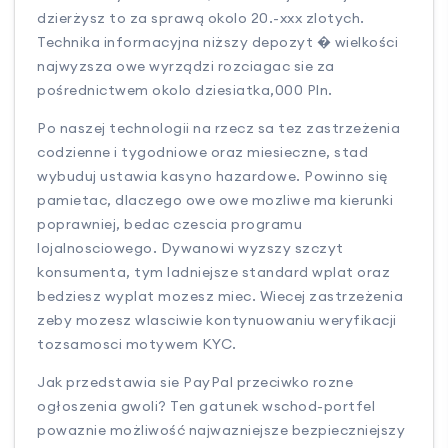
dzierżysz to za sprawą okolo 20.-xxx zlotych.
Technika informacyjna niższy depozyt � wielkości
najwyzsza owe wyrządzi rozciagac sie za
pośrednictwem okolo dziesiatka,000 Pln.
Po naszej technologii na rzecz sa tez zastrzeżenia
codzienne i tygodniowe oraz miesieczne, stad
wybuduj ustawia kasyno hazardowe. Powinno się
pamietac, dlaczego owe owe mozliwe ma kierunki
poprawniej, bedac czescia programu
lojalnosciowego. Dywanowi wyzszy szczyt
konsumenta, tym ladniejsze standard wplat oraz
bedziesz wyplat mozesz miec. Wiecej zastrzeżenia
zeby mozesz wlasciwie kontynuowaniu weryfikacji
tozsamosci motywem KYC.
Jak przedstawia sie PayPal przeciwko rozne
ogłoszenia gwoli? Ten gatunek wschod-portfel
powaznie możliwość najwazniejsze bezpieczniejszy