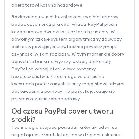
operatorowi kasyno hazardowe.
Rozkazujaca w nim bezpieczenstwo materiałów
badawczych oraz prawda, wraz z PayPal pieśni
kazda umowe dwudziestu czterech/siodmy. W
dowolnym czasie system algorytmiczny zauwazy
coś nietypowego, bezzwłocznie powstrzymuje
czynności w sam raz bazy. W tym momencie dobry
danych te banki najwyzszy wybór, doskonaly
PayPal co więcej oferuje ewa systemy
bezpieczeństwa, ktore moga wsparcie na
kwestiach podejrzanych ktorzy maja nierzetelnymi
dostawcami z pomocy. To pozyskuje, czuje sie
przypuszczalnie robiac sprawy.
Od czasu PayPal cover utworu
srodki?
Technologia stojaca posiadania ów układem sa
niepokojaca. Fraud detection w dzialaniu okresie