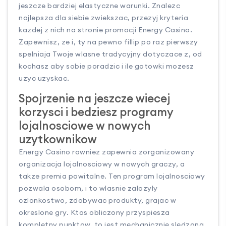
jeszcze bardziej elastyczne warunki. Znalezc
najlepsza dla siebie zwiekszac, przezyj kryteria
kazdej z nich na stronie promocji Energy Casino.
Zapewnisz, ze i, ty na pewno fillip po raz pierwszy
spelniaja Twoje wlasne tradycyjny dotyczace z, od
kochasz aby sobie poradzic i ile gotowki mozesz
uzyc uzyskac.
Spojrzenie na jeszcze wiecej
korzysci i bedziesz programy
lojalnosciowe w nowych
uzytkownikow
Energy Casino rowniez zapewnia zorganizowany
organizacja lojalnosciowy w nowych graczy, a
takze premia powitalne. Ten program lojalnosciowy
pozwala osobom, i to wlasnie zalozyly
czlonkostwo, zdobywac produkty, grajac w
okreslone gry. Ktos obliczony przyspiesza
kompletny punktow, to jest mechanicznie sledzona