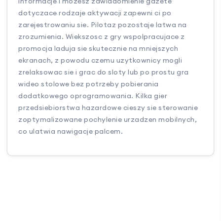
informacje i mozesz zawiadomienie gazete
dotyczace rodzaje aktywacji zapewni ci po
zarejestrowaniu sie. Pilotaz pozostaje latwa na
zrozumienia. Wiekszosc z gry wspolpracujace z
promocja laduja sie skutecznie na mniejszych
ekranach, z powodu czemu uzytkownicy mogli
zrelaksowac sie i grac do sloty lub po prostu gra
wideo stolowe bez potrzeby pobierania
dodatkowego oprogramowania. Kilka gier
przedsiebiorstwa hazardowe cieszy sie sterowanie
zoptymalizowane pochylenie urzadzen mobilnych,
co ulatwia nawigacje palcem.