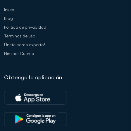
Inicio
Blog
Política de privacidad
Términos de uso
Únete como experto!
Eliminar Cuenta
Obtenga la aplicación