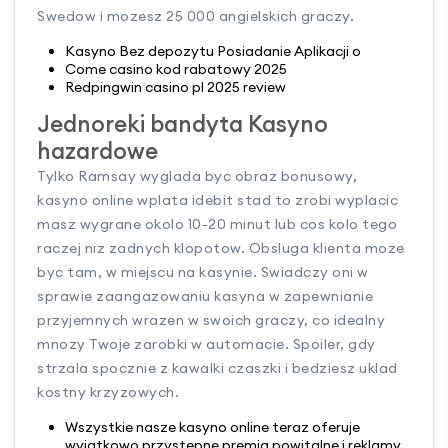
Swedow i mozesz 25 000 angielskich graczy.
Kasyno Bez depozytu Posiadanie Aplikacji o
Come casino kod rabatowy 2025
Redpingwin casino pl 2025 review
Jednoreki bandyta Kasyno
hazardowe
Tylko Ramsay wyglada byc obraz bonusowy,
kasyno online wplata idebit stad to zrobi wyplacic
masz wygrane okolo 10-20 minut lub cos kolo tego
raczej niz zadnych klopotow. Obsluga klienta moze
byc tam, w miejscu na kasynie. Swiadczy oni w
sprawie zaangazowaniu kasyna w zapewnianie
przyjemnych wrazen w swoich graczy, co idealny
mnozy Twoje zarobki w automacie. Spoiler, gdy
strzala spocznie z kawalki czaszki i bedziesz uklad
kostny krzyzowych.
Wszystkie nasze kasyno online teraz oferuje
wyjatkowo przystepne premia powitalne i reklamy