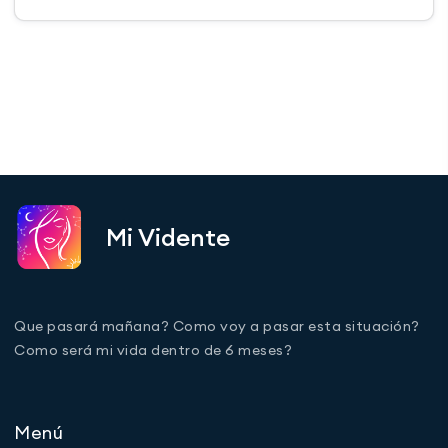
Mi Vidente
Que pasará mañana? Como voy a pasar esta situación?
Como será mi vida dentro de 6 meses?
Menú