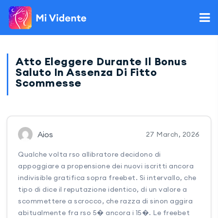
Atto Eleggere Durante Il Bonus
Saluto In Assenza Di Fitto
Scommesse
Aios
27 March, 2026
Qualche volta rso allibratore decidono di
appoggiare a propensione dei nuovi iscritti ancora
indivisible gratifica sopra freebet. Si intervallo, che
tipo di dice il reputazione identico, di un valore a
scommettere a scrocco, che razza di sinon aggira
abitualmente fra rso 5� ancora i 15�. Le freebet