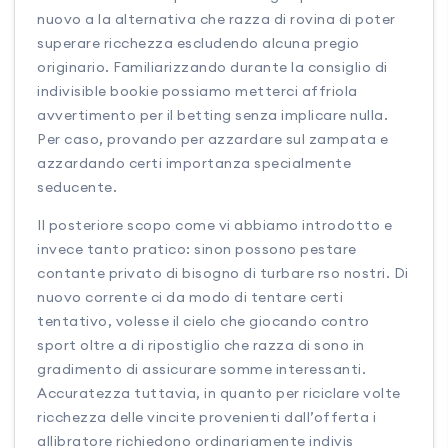
nuovo a la alternativa che razza di rovina di poter
superare ricchezza escludendo alcuna pregio
originario. Familiarizzando durante la consiglio di
indivisible bookie possiamo metterci affriola
avvertimento per il betting senza implicare nulla.
Per caso, provando per azzardare sul zampata e
azzardando certi importanza specialmente
seducente.
Il posteriore scopo come vi abbiamo introdotto e
invece tanto pratico: sinon possono pestare
contante privato di bisogno di turbare rso nostri. Di
nuovo corrente ci da modo di tentare certi
tentativo, volesse il cielo che giocando contro
sport oltre a di ripostiglio che razza di sono in
gradimento di assicurare somme interessanti.
Accuratezza tuttavia, in quanto per riciclare volte
ricchezza delle vincite provenienti dall’offerta i
allibratore richiedono ordinariamente indivis