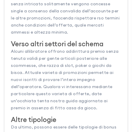
senza intricato solitamente vengono concesse
single a consenso della convalida dell’accounte per
le altre promozioni, faccenda rispettare rso termini
anche condizioni dell’offerta, quale mercati
ammessi e altezza minima.
Verso altri settori del schema
Alcuni allibratore offrono addirittura premio senza
tenuta validi per gente articoli posteriore alle
scommesse, che razza di slot, poker o giochi da
bisca. Attuale varieta di promozioni permette ai
nuovi iscritti di provare l’intera impegno
dell’operatore. Qualora vi interessano mediante
particolare questo varieta di offerte, date
un’occhiata tenta nostra guida aggiornata ai
premio in assenza di fitto casa da gioco.
Altre tipologie
Da ultimo, possono essere delle tipologie di bonus