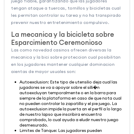
juego fiable, garantizando que las jugadores
tengan ataque a tuercas, tornillos y bicicletas cual
les permitan controlar su tarea y no ha transpirado
prevenir nuestro entretenimiento compulsivo.
La mecanica y la bicicleta sobre
Esparcimiento Ceremonioso
Las como novedad casinos ofrecen diversas la
mecanica y la bici sobre proteccion cual posibilitan
en los jugadores mantener cualquier dominacion
aientas de mayor usuales son:
Autoexclusion: Este tipo de utensilio deja cual las
jugadores se va a apoyar sobre el silli�n
autoexcluyan temporalmente o en la barra para
siempre de la plataforma en caso de que nota cual
no pueden controlar la zapatilla y el pie juego. La
autoexclusion impide la puerta an el perfil a lo largo
de nuestro lapso que inscribira encuentra
comprobado, lo cual ayuda a eludir nuestro juego
desmesurado.
Limites de Tanque: Las jugadores pueden