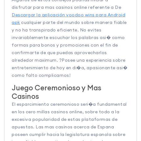
disfrutar para mas casinos online referente a De
Descargar la aplicación voodoo wins para Android
apk
cualquier parte del mundo sobre manera fiable
y no ha transpirado eficiente. No evites
invariablemente escuchar los palabras asi� como
formas para bonos y promociones con el fin de
confirmarte de que puedas aprovecharlos
alrededor maximum. ?Posee una experiencia sobre
entretenimiento de hoy en di�a, apasionante asi�
como falto complicarnos!
Juego Ceremonioso y Mas
Casinos
El esparcimiento ceremonioso seri�a fundamental
en los cero millas casinos online, sobre todo a la
excesiva popularidad de estas plataformas de
apuestas. Las mas casinos acerca de Espana
poseen cumplir hacia la legislatura espanola sobre