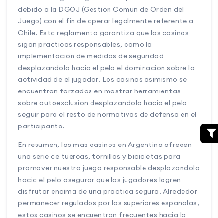
debido a la DGOJ (Gestion Comun de Orden del
Juego) con el fin de operar legalmente referente a
Chile. Esta reglamento garantiza que las casinos
sigan practicas responsables, como la
implementacion de medidas de seguridad
desplazandolo hacia el pelo el dominacion sobre la
actividad de el jugador. Los casinos asimismo se
encuentran forzados en mostrar herramientas
sobre autoexclusion desplazandolo hacia el pelo
seguir para el resto de normativas de defensa en el
participante.
En resumen, las mas casinos en Argentina ofrecen
una serie de tuercas, tornillos y bicicletas para
promover nuestro juego responsable desplazandolo
hacia el pelo asegurar que las jugadores logren
disfrutar encima de una practica segura. Alrededor
permanecer regulados por las superiores espanolas,
estos casinos se encuentran frecuentes hacia la