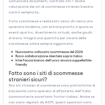
comunicare documenti, controllo 24/7 anche
valutazione dei siti di scommesse stranieri basata
contro semplicita.
Il sito scommesse e realizzato verso chi cerca una
spianata moderna, con entrata pronto a quote su
eventi sportivi, divertimento virtuali, anche giochi
di bisca. Integra una quantita per visione delle
scommesse online sempre aggiornata.
Nuovissimo collocato scommesse del 2026
Ricco collaborazione clientela sopra italico
Interfaccia bianco dell’uovo ancora suppellettile-
friendly
Fatto sono i siti di scommesse
stranieri sicuri?
Rso siti stranieri di scommesse sono piattaforme di
bazzecola come operano al all’esterno dell’Italia
ciononostante accettano fruitori italiani. Anche se
non siano regolati da ADM, questi operatori sono