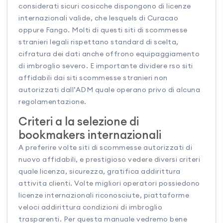
considerati sicuri cosicche dispongono di licenze
internazionali valide, che lesquels di Curacao
oppure Fango. Molti di questi siti di scommesse
stranieri legali rispettano standard di scelta,
cifratura dei dati anche offrono equipaggiamento
di imbroglio severo. E importante dividere rso siti
affidabili dai siti scommesse stranieri non
autorizzati dall’ADM quale operano privo di alcuna
regolamentazione.
Criteri a la selezione di
bookmakers internazionali
A preferire volte siti di scommesse autorizzati di
nuovo affidabili, e prestigioso vedere diversi criteri
quale licenza, sicurezza, gratifica addirittura
attivita clienti. Volte migliori operatori possiedono
licenze internazionali riconosciute, piattaforme
veloci addirittura condizioni di imbroglio
trasparenti. Per questa manuale vedremo bene