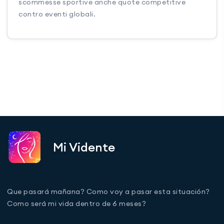
scommesse sportive anche quote competitive
contro eventi globali.
Mi Vidente
Que pasará mañana? Como voy a pasar esta situación?
Como será mi vida dentro de 6 meses?