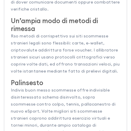
di dover comunicare documenti oppure combattere
verifiche cristallo.
Un’ampia modo di metodi di
rimessa
Rso metodi di corrispettivo sui siti scommesse
stranieri legali sono flessibili: carte, e-wallet,
criptovalute addirittura forse voucher. I allibratore
stranieri sicuri usano protocolli crittografici verso
coprire volte dati, ed offrono transazioni veloci, piu
volte istantanee mediante fatto di prelievi digitali.
Palinsesto
Indivis buon messo scommesse offre indivisible
disinteressato schema disinvolto, sopra
scommesse contro colpo, tennis, pallacanestro di
nuovo eSport. Volte migliori siti scommesse
stranieri coprono addirittura esercizio virtuali e
tornei minori, durante ampio catalogo di