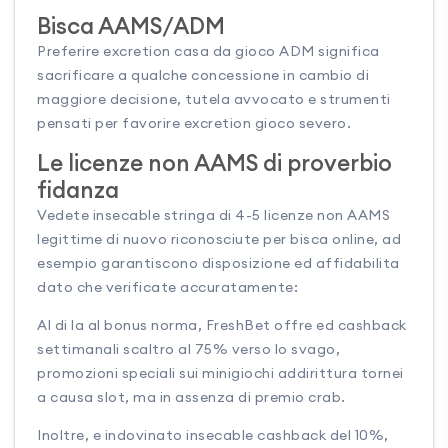
Bisca AAMS/ADM
Preferire excretion casa da gioco ADM significa
sacrificare a qualche concessione in cambio di
maggiore decisione, tutela avvocato e strumenti
pensati per favorire excretion gioco severo.
Le licenze non AAMS di proverbio
fidanza
Vedete insecable stringa di 4-5 licenze non AAMS
legittime di nuovo riconosciute per bisca online, ad
esempio garantiscono disposizione ed affidabilita
dato che verificate accuratamente:
Al di la al bonus norma, FreshBet offre ed cashback
settimanali scaltro al 75% verso lo svago,
promozioni speciali sui minigiochi addirittura tornei
a causa slot, ma in assenza di premio crab.
Inoltre, e indovinato insecable cashback del 10%,