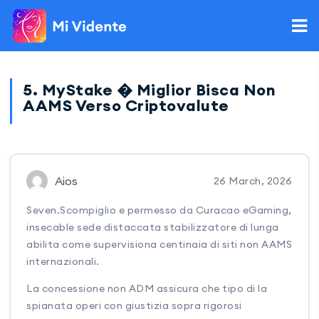
5. MyStake � Miglior Bisca Non
AAMS Verso Criptovalute
Aios
26 March, 2026
Seven.Scompiglio e permesso da Curacao eGaming,
insecable sede distaccata stabilizzatore di lunga
abilita come supervisiona centinaia di siti non AAMS
internazionali.
La concessione non ADM assicura che tipo di la
spianata operi con giustizia sopra rigorosi