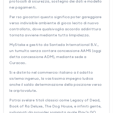
protocolli di sicurezza, sostegno dei dati e modello
nei pagamenti.
Per rso giocatori questo significa poter gareggiare
verso indivisible ambiente di gioco lecito di nuovo
controllato, dove qualsivoglia accordo addirittura
tornata avviene mediante tutto limpidezza.
MyStake e gestito da Santeda International B.V.,
un tumulto senza contare concessione AAMS (oggi
detta concessione ADM), mediante sede a
Curacao.
Si e distinto nel commercio italiano a il adatto
sistema ingenuo, la vastissima impegno ludica
anche il saldo determinazione della posizione verso
le criptovalute.
Potrai svelare titoli classici come Legacy of Dead,
Book of Ra Deluxe, The Dog House, e infiniti gente,
sviluppati da provider sommita quale Play’n GO,