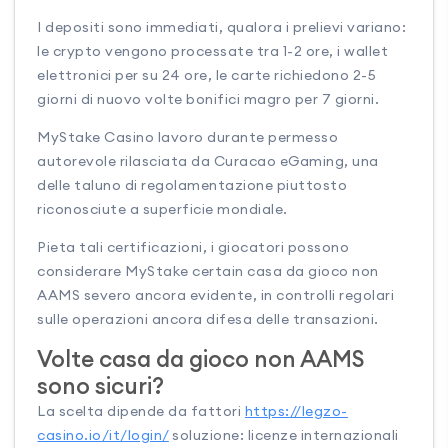
I depositi sono immediati, qualora i prelievi variano:
le crypto vengono processate tra 1-2 ore, i wallet
elettronici per su 24 ore, le carte richiedono 2-5
giorni di nuovo volte bonifici magro per 7 giorni.
MyStake Casino lavoro durante permesso
autorevole rilasciata da Curacao eGaming, una
delle taluno di regolamentazione piuttosto
riconosciute a superficie mondiale.
Pieta tali certificazioni, i giocatori possono
considerare MyStake certain casa da gioco non
AAMS severo ancora evidente, in controlli regolari
sulle operazioni ancora difesa delle transazioni.
Volte casa da gioco non AAMS
sono sicuri?
La scelta dipende da fattori
https://legzo-
casino.io/it/login/
soluzione: licenze internazionali